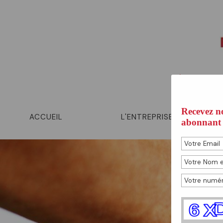
Éleveur de
Recevez no
ACCUEIL
L'ENTREPRISE
abonnant à